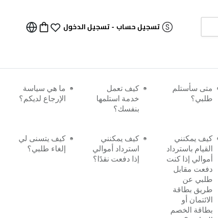
تسجيل حساب
-
تسجيل الدخول
أسئلة الأكثر طرحًا
متى سأستلم
كيف تعمل
ما هي سياسة
طلبي؟
خدمة استلمها
الإرجاع لديكم؟
بنفسك؟
كيف يمكنني
كيف يمكنني
كيف يتسنى لي
القيام باسترداد
استرداد أموالي
إلغاء طلبي؟
أموالي إذا كنت
إذا دفعت نقدًا؟
دفعت مقابل
طلبي عن
طريق بطاقة
الائتمان أو
بطاقة الخصم