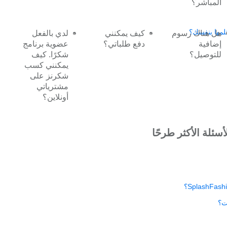
المباشر؟
لمها بنفسك؟
هل هناك رسوم
كيف يمكنني
لدي بالفعل
إضافية
دفع طلباتي؟
عضوية برنامج
للتوصيل؟
شكرًا. كيف
يمكنني كسب
شكرنز على
مشترياتي
أونلاين؟
أسئلة الأكثر طرحًا
ت؟