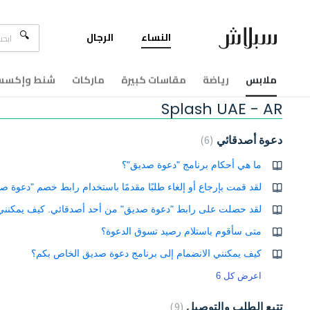
النساء
الرجال
ملابس
رياضة
مقاسات كبيرة
ماركات
شنط وإكسسو
الصفحة الرئيسية للحل
Splash UAE - AR
دعوة أصدقائي
6
ما هي أحكام برنامج "دعوة صديق"؟
لقد حصلت على رابط "دعوة صديق" من أحد أصدقائي. كيف يمكنني
متى سأقوم باستلام رصيد تسوق الدعوة؟
كيف يمكنني الانضمام إلى برنامج دعوة صديق الخاص بكم؟
اعرض كل 6
تتبع الطلب والتوصيل
9