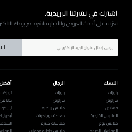
اشترك في نشرتنا البريدية.
تعرّف على أحدث العروض والأخبار مباشرة عبر بريدك الالكت
الا
النساء
الرجال
أفضل ا
بلوزات
بلوزات
تو إكست
سراويل
سراويل
كابا من
فساتين
ملابس رياضية
لي كوب
الملابس الخارجية
معاطف وجاكيتات
آيكوني
ملابس نوم
مقاسات كبيرة
الشخصيا
المقاسات الكبيرة
ملابس داخلية وجوارب
المقاسا