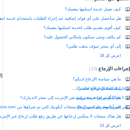
كيف تعمل خدمة استلمها بنفسك؟
هل سأحصل على أي فوائد إضافية عند إجراء الطلبات باستخدام خدمة است
كيف أقوم بتقديم طلب لخدمة استلمها بنفسك؟
كم يكلف ومتى سيكون بإمكاني الحصول عليه؟
إلى أي متجر سوف يذهب طلبي؟
اعرض كل 18
إجراءات الإرجاع
13
ال
ما هي سياسة الإرجاع لديكم؟
هل يمكنني إرجاع جزء من منتجات ترويجية، حيث تم احتساب الخصم على التكلفة الإجمالية لمشترياتي؟
كيف يمكنني إرجاع طلب؟
ماذا لو كنت أريد إرجاع منتج كان جزءًا من عرض اشتر 1 واحصل على 1 مجانًا أو عرض حزمة ترويجية؟
هل يمكنني إعادة مشترياتي عبر الإنترنت إلى متجر لاندمارك؟
الطلب الذي طلبته باستخدام خدمة التوصيل في نفس اليوم لم يصل في نفس اليوم. هل سيتم إرجاع رسوم الخدمة؟
إلى أي متجر يمكنني إرجاع منتجات آيكونيك التي تم شراؤها من SplashFashions.com؟
هل هناك منتجات لا يمكنني إرجاعها عن طريق رفع طلب إرجاع عبر الإنترن
اعرض كل 13