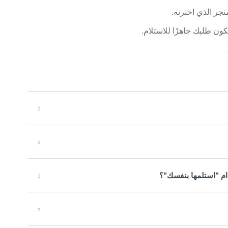
جر الذي اخترته.
ن طلبك جاهزًا للاستلام.
دام "استلمها بنفسك"؟