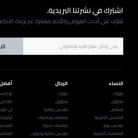
اشترك في نشرتنا البريدية.
تعرّف على أحدث العروض والأخبار مباشرة عبر بريدك الالكت
الا
النساء
الرجال
أفضل ا
بلوزات
بلوزات
تو إكست
سراويل
سراويل
كابا من
فساتين
ملابس رياضية
لي كوب
الملابس الخارجية
معاطف وجاكيتات
آيكوني
ملابس نوم
مقاسات كبيرة
الشخصيا
المقاسات الكبيرة
ملابس داخلية وجوارب
المقاسا