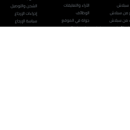
 سبلاش
الآراء والتعليقات
الشحن والتوصيل
ر من سبلاش
الوظائف
إجراءات الإرجاع
ك من سبلاش
جولة في الموقع
سياسة الإرجاع
ت الأصلية من سبلاش
برنامج شكرًا
مركز المساعدة
ت الكبيرة
سياسة الخصوصية
الشروط والأحكام
محدد موقع المتجر
اعدة
راسلنا
support@SplashFashions.com
helpae.splashfas