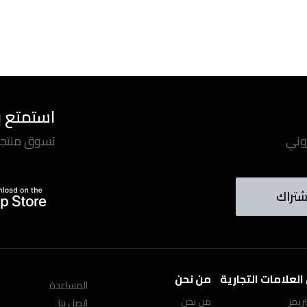
استمتع ب
روني
تسوق منتجاتن
شتراك
لعلامات التجارية
من نحن
المساعدة
ريمز
من نحن
اتصل بنا