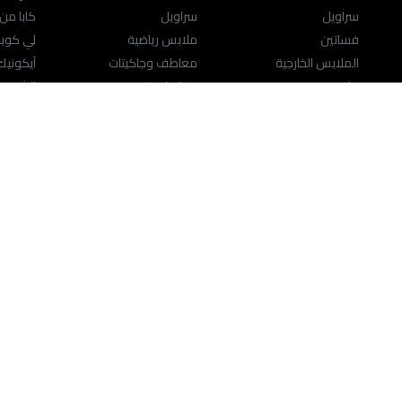
سراويل
سراويل
كابا من
فساتين
ملابس رياضية
لي كوب
الملابس الخارجية
معاطف وجاكيتات
آيكوني
ملابس نوم
مقاسات كبيرة
الشخصيا
المقاسات الكبيرة
ملابس داخلية وجوارب
المقاسا
ملابس رياضية
حقائب ومَحافِظ
اللانچري
الاكسسوارات
النساء
حقائب ومَحافِظ
المجوهرات
تحدث إلينا
مركز المس
hions.com
800-SPLASH (800-775274)
© 2026 ريتيل وارلد ليمتد