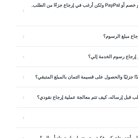
لقد دفعت قيمة طلبي باستخدام قسيمة ائتمان وبطاقة ائتمان أو خصم أو PayPal ولكن أرغب في إرجاع جزءًا من الطلب.
رجاع مبلغ الرسوم؟
إرجاع رسوم الخدمة إلي؟
دًا جزئيًا والحصول على قسيمة ائتمان بالمبلغ المتبقي؟
ب قبل إرساله، كيف تتم معالجة عملية إرجاع نقودي؟
إلى أحد متاجركم، فكيف يتم حساب استرداد أموالي؟